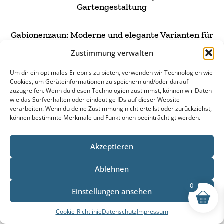
Gartengestaltung
Gabionenzaun: Moderne und elegante Varianten für
Ihren Garten
Zustimmung verwalten
Schnellbeton: Schnelles & zuverlässiges Fundament
Um dir ein optimales Erlebnis zu bieten, verwenden wir Technologien wie
Cookies, um Geräteinformationen zu speichern und/oder darauf
für Bauvorhaben
zuzugreifen. Wenn du diesen Technologien zustimmst, können wir Daten
wie das Surfverhalten oder eindeutige IDs auf dieser Website
verarbeiten. Wenn du deine Zustimmung nicht erteilst oder zurückziehst,
Doppelstabmattenzaun Tor: Darum sollten Sie auf
können bestimmte Merkmale und Funktionen beeinträchtigt werden.
Doppelstabmatten setzen
Akzeptieren
Gabionenzaun: Moderne Varianten für Ihren Garten
Mehr Beiträge
Ablehnen
0
Einstellungen ansehen
Cookie-Richtlinie
Datenschutz
Impressum