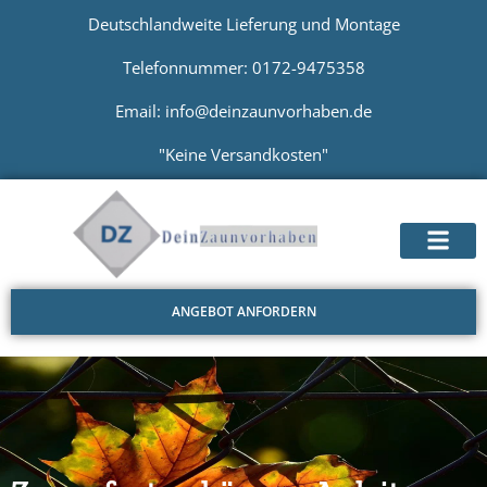
Deutschlandweite Lieferung und Montage
Telefonnummer: 0172-9475358
Email: info@deinzaunvorhaben.de
"Keine Versandkosten"
ANGEBOT ANFORDERN