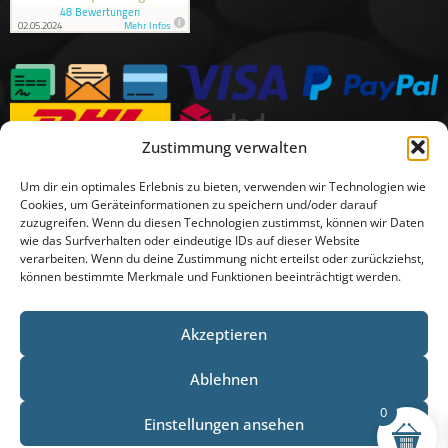
Zustimmung verwalten
Um dir ein optimales Erlebnis zu bieten, verwenden wir Technologien wie
Cookies, um Geräteinformationen zu speichern und/oder darauf
zuzugreifen. Wenn du diesen Technologien zustimmst, können wir Daten
wie das Surfverhalten oder eindeutige IDs auf dieser Website
verarbeiten. Wenn du deine Zustimmung nicht erteilst oder zurückziehst,
können bestimmte Merkmale und Funktionen beeinträchtigt werden.
Akzeptieren
Ablehnen
0
Einstellungen ansehen
© 2025 DeinZaunvorhaben Alle Rechte vorbehalten