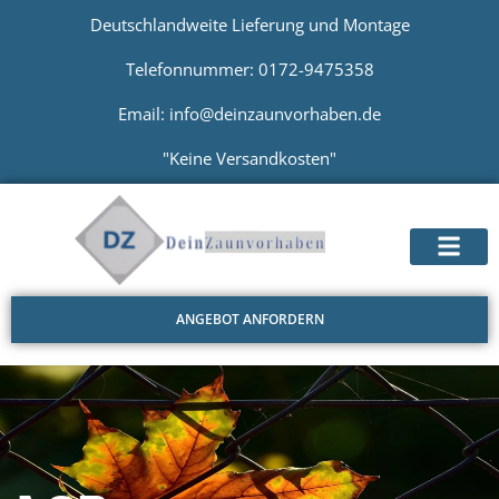
Deutschlandweite Lieferung und Montage
Telefonnummer: 0172-9475358
Email: info@deinzaunvorhaben.de
"Keine Versandkosten"
ANGEBOT ANFORDERN