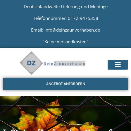
Deutschlandweite Lieferung und Montage
Telefonnummer: 0172-9475358
Email: info@deinzaunvorhaben.de
"Keine Versandkosten"
ANGEBOT ANFORDERN