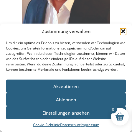
Zustimmung verwalten
Um dir ein optimales Erlebnis zu bieten, verwenden wir Technologien wie
Über mich
Cookies, um Geräteinformationen zu speichern und/oder darauf
zuzugreifen. Wenn du diesen Technologien zustimmst, können wir Daten
Hallo, ich bin Fabian. Aus Leidenschaft bin ich schon
wie das Surfverhalten oder eindeutige IDs auf dieser Website
verarbeiten. Wenn du deine Zustimmung nicht erteilst oder zurückziehst,
lange im Zaunbau tätig und biete Ihnen die schönsten
können bestimmte Merkmale und Funktionen beeinträchtigt werden.
& besten Zäune für Ihren Garten an.
Akzeptieren
Beliebte Beiträge
Ablehnen
Riegelschloss: Sichere Funktionalität für Türen & Tore
0
Einstellungen ansehen
Cortenstahl: Ästhetische Rostoptik in der
Cookie-Richtlinie
Datenschutz
Impressum
Gartengestaltung