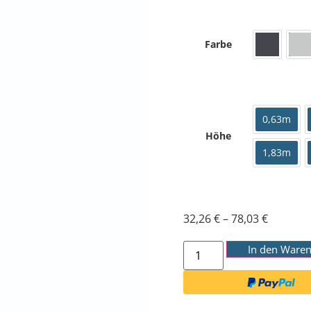
Farbe
0,63m
Höhe
1,83m
32,26
€
–
78,03
€
In den Ware