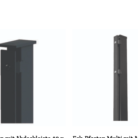
n mit Abdeckleiste 40 x
Eck-Pfosten Multi mit A