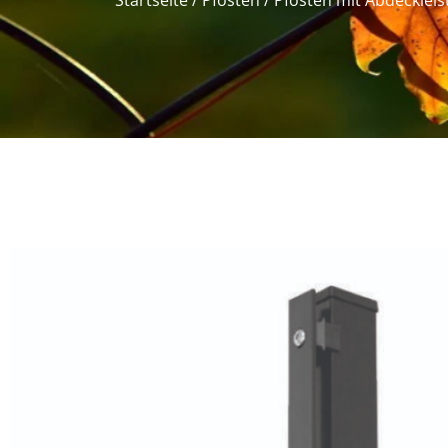
Startseite
/
Pfosten
/
Pfosten mit Abdeckleis