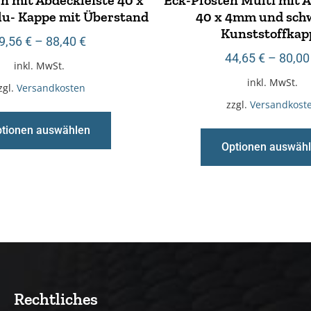
u- Kappe mit Überstand
40 x 4mm und sch
Kunststoffkap
9,56
€
–
88,40
€
44,65
€
–
80,0
inkl. MwSt.
inkl. MwSt.
zgl.
Versandkosten
zzgl.
Versandkost
tionen auswählen
Optionen auswäh
Rechtliches