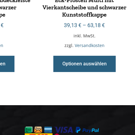
warzer
Vierkantscheibe und schwarzer
pe
Kunststoffkappe
0
€
39,13
€
–
63,18
€
inkl. MwSt.
en
zzgl.
Versandkosten
len
Optionen auswählen