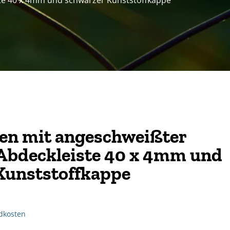
iste 40 x 4mm und schwarzer Kunststoffkappe
ten mit angeschweißter
 Abdeckleiste 40 x 4mm und
Kunststoffkappe
dkosten