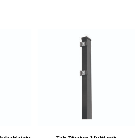
bdeckleiste
Eck-Pfosten Multi mit