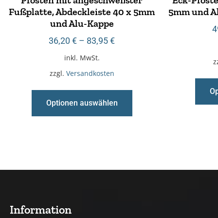
Fußplatte, Abdeckleiste 40 x 5mm
5mm und Al
und Alu-Kappe
4
36,20
€
–
83,95
€
inkl. MwSt.
z
zzgl.
Versandkosten
Op
Optionen auswählen
Information