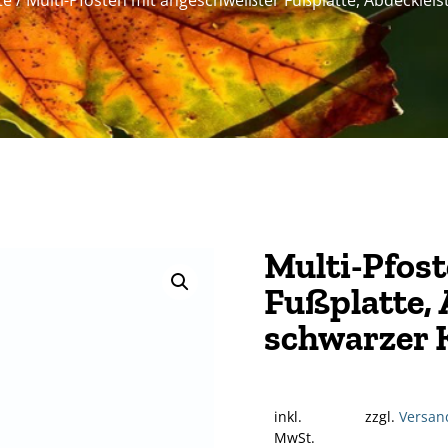
te
/ Multi-Pfosten mit angeschweißter Fußplatte, Abdeckle
Multi-Pfos
Fußplatte,
schwarzer 
inkl.
zzgl.
Versan
MwSt.