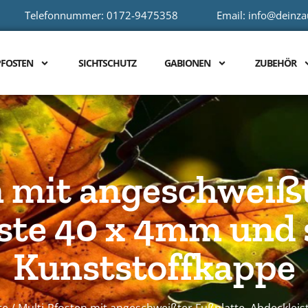
Telefonnummer: 0172-9475358
Email: info@deinz
PFOSTEN
SICHTSCHUTZ
GABIONEN
ZUBEHÖR
n mit angeschweißt
ste 40 x 4mm und
Kunststoffkappe