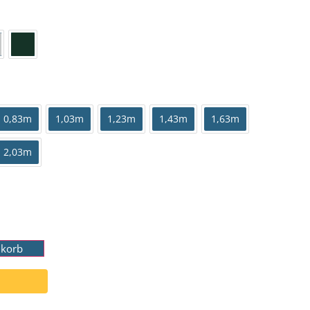
0,83m
1,03m
1,23m
1,43m
1,63m
2,03m
nkorb