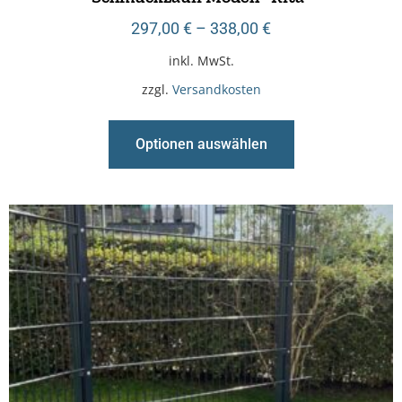
297,00
€
–
338,00
€
inkl. MwSt.
zzgl.
Versandkosten
Optionen auswählen