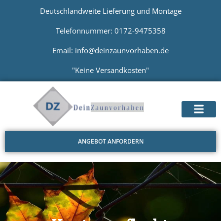
Deutschlandweite Lieferung und Montage
Telefonnummer: 0172-9475358
Email: info@deinzaunvorhaben.de
"Keine Versandkosten"
ANGEBOT ANFORDERN