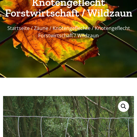
Knotengeflecht
Forstwirtschaft / Wildzaun
Startseite
/
Zäune
/
Knotengeflechte
/ Knotengeflecht
Forstwirtschaft / Wildzaun