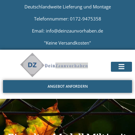
Deutschlandweite Lieferung und Montage
Telefonnummer: 0172-9475358
Email: info@deinzaunvorhaben.de
"Keine Versandkosten"
ANGEBOT ANFORDERN