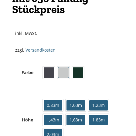
Stückpreis
inkl. MwSt.
zzgl.
Versandkosten
Farbe
0,83m
1,03m
1,23m
Höhe
1,43m
1,63m
1,83m
2,03m