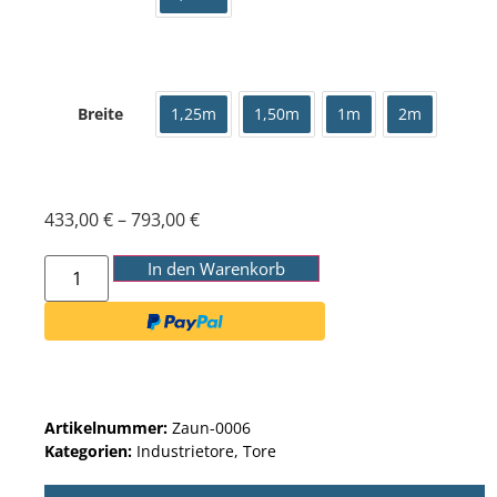
Breite
1,25m
1,50m
1m
2m
433,00
€
–
793,00
€
In den Warenkorb
Artikelnummer:
Zaun-0006
Kategorien:
Industrietore
,
Tore