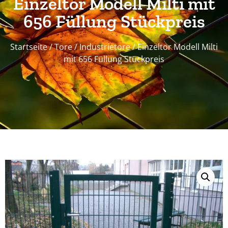
Einzeltor Modell Milti mit
656 Füllung Stückpreis
Startseite
/
Tore
/
Industrietore
/ Einzeltor Modell Milti
mit 656 Füllung Stückpreis