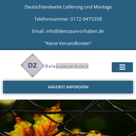
Deutschlandweite Lieferung und Montage
Telefonnummer: 0172-9475358
Email: info@deinzaunvorhaben.de
"Keine Versandkosten"
ANGEBOT ANFORDERN