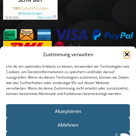
Zustimmung verwalten
Um dir ein optimales Erlebnis zu bieten, verwenden wir Technologien wie
Cookies, um Geräteinformationen zu speichern und/oder darauf
zuzugreifen. Wenn du diesen Technologien zustimmst, können wir Daten
wie das Surfverhalten oder eindeutige IDs auf dieser Website
verarbeiten. Wenn du deine Zustimmung nicht erteilst oder zurückziehst,
können bestimmte Merkmale und Funktionen beeinträchtigt werden.
Akzeptieren
Ablehnen
0