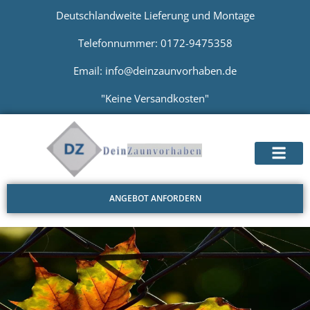
Deutschlandweite Lieferung und Montage
Telefonnummer: 0172-9475358
Email: info@deinzaunvorhaben.de
"Keine Versandkosten"
ANGEBOT ANFORDERN