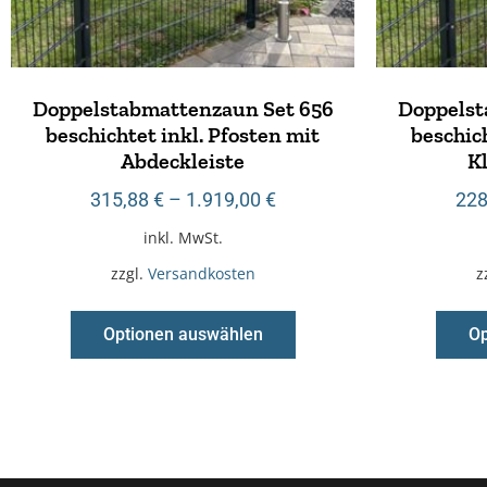
Doppelstabmattenzaun Set 656
Doppelst
beschichtet inkl. Pfosten mit
beschich
Abdeckleiste
K
315,88
€
–
1.919,00
€
228
inkl. MwSt.
zzgl.
Versandkosten
z
Optionen auswählen
Op