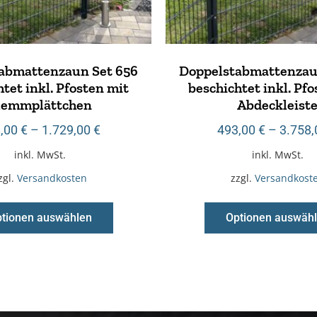
abmattenzaun Set 656
Doppelstabmattenzau
tet inkl. Pfosten mit
beschichtet inkl. Pf
lemmplättchen
Abdeckleist
,00
€
–
1.729,00
€
493,00
€
–
3.758
inkl. MwSt.
inkl. MwSt.
zgl.
Versandkosten
zzgl.
Versandkost
tionen auswählen
Optionen auswäh