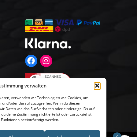
ustimmung verwalten
 bieten, verwenden wir Technologien wie Cookies, um
n und/oder darauf zuzugreifen. Wenn du diesen
ir Daten wie das Surfverhalten oder eindeutige IDs auf
 du deine Zustimmung nicht erteilst oder zurückziehst,
unktionen beeinträchtigt werden.
0