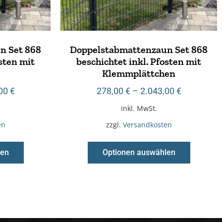
n Set 868
Doppelstabmattenzaun Set 868
osten mit
beschichtet inkl. Pfosten mit
e
Klemmplättchen
,00
€
278,00
€
–
2.043,00
€
inkl. MwSt.
en
zzgl.
Versandkosten
len
Optionen auswählen