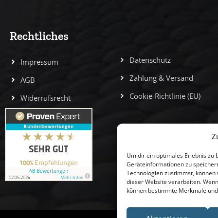
Rechtliches
Datenschutz
Impressum
Zahlung & Versand
AGB
Cookie-Richtlinie (EU)
Widerrufsrecht
Z
Um dir ein optimales Erlebnis zu
Geräteinformationen zu speicher
Technologien zustimmst, können w
dieser Website verarbeiten. Wenn
können bestimmte Merkmale und F