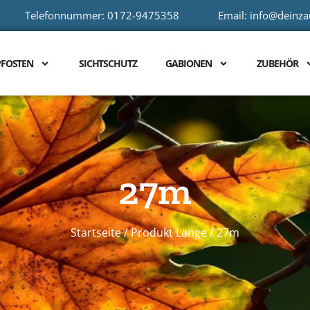
Telefonnummer: 0172-9475358
Email: info@deinz
PFOSTEN
SICHTSCHUTZ
GABIONEN
ZUBEHÖR
27m
Startseite
/ Produkt Länge / 27m