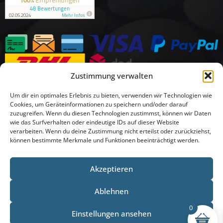
Zustimmung verwalten
Um dir ein optimales Erlebnis zu bieten, verwenden wir Technologien wie
Cookies, um Geräteinformationen zu speichern und/oder darauf
zuzugreifen. Wenn du diesen Technologien zustimmst, können wir Daten
wie das Surfverhalten oder eindeutige IDs auf dieser Website
verarbeiten. Wenn du deine Zustimmung nicht erteilst oder zurückziehst,
können bestimmte Merkmale und Funktionen beeinträchtigt werden.
Akzeptieren
Ablehnen
0
Einstellungen ansehen
© 2025 DeinZaunvorhaben Alle Rechte vorbehalten