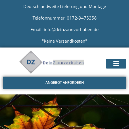
Deutschlandweite Lieferung und Montage
Telefonnummer: 0172-9475358
Email: info@deinzaunvorhaben.de
"Keine Versandkosten"
ANGEBOT ANFORDERN