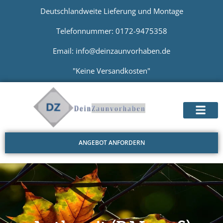
Deutschlandweite Lieferung und Montage
Telefonnummer: 0172-9475358
Email: info@deinzaunvorhaben.de
"Keine Versandkosten"
ANGEBOT ANFORDERN